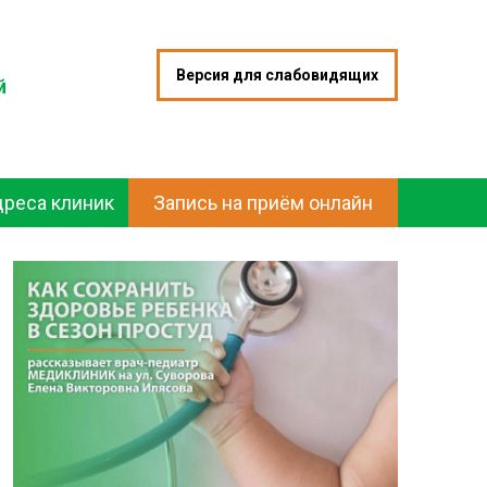
Версия для слабовидящих
й
дреса клиник
Запись на приём онлайн