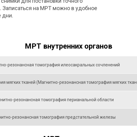
 снимки для постановки точного
.
Записаться
на
МРТ
можно
в
удобное
е
дни.
МРТ внутренних органов
тно-резонансная томография илеосакральных сочленений
я мягких тканей (Магнитно-резонансная томография мягких ткане
нитно-резонансная томография перианальной области
нитно-резонансная томография предстательной железы