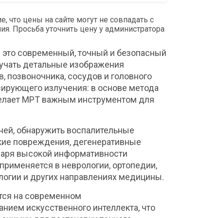
что цены на сайте могут не совпадать с
я. Просьба уточнить цену у администратора
—
это
современный,
точный
и
безопасный
учать
детальные
изображения
в,
позвоночника,
сосудов
и
головного
зирующего
излучения:
в
основе
метода
елает
МРТ
важным
инструментом
для
ней,
обнаружить
воспалительные
кие
повреждения,
дегенеративные
даря
высокой
информативности
применяется
в
неврологии,
ортопедии,
логии
и
других
направлениях
медицины.
тся
на
современном
анием искусственного интеллекта, что