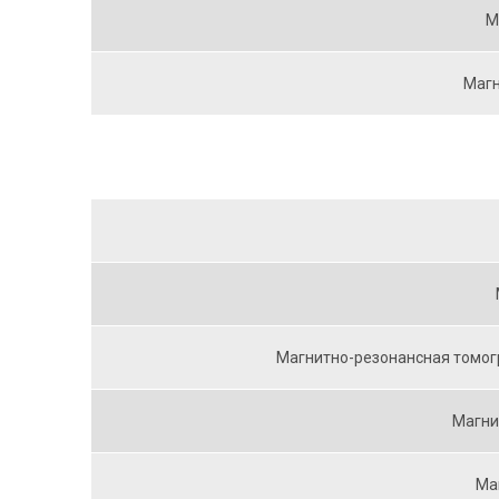
М
Магн
Магнитно-резонансная томогр
Магни
Ма