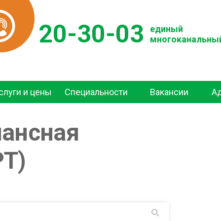
20-30-03
единый
многоканальны
слуги и цены
Специальности
Вакансии
А
нансная
РТ)