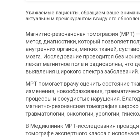
Уважаемые пациенты, обращаем ваше внимание, 
актуальным прейскурантом ввиду его обновлени
Магнитно-
резонансная
томография (
МРТ) 
метод
диагностики,
который
позволяет
пол
внутренних
органов,
мягких
тканей,
суставо
мозга.
Исследование
проводится
без
иони
лежат
магнитное
поле
и
радиоволны,
что
д
выявления
широкого
спектра
заболеваний.
МРТ
помогает
врачу
оценить
состояние
тка
изменения,
новообразования,
травматичес
процессы
и
сосудистые
нарушения.
Благо
магнитно-
резонансная
томография
широко
травматологии,
онкологии,
урологии,
гинеко
В
Медиклиник
МРТ-
исследования
проводя
томографе
экспертного класса с использов