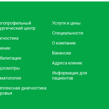
огопрофильный
Услуги и цены
ургический центр
Специальности
гностика
О компании
чение
Вакансии
билитация
Адреса клиник
досмотры
Информация для
матология
пациентов
плексная диагностика
оровья