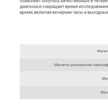
позволяет получать качественные и четкие
диагноза и сокращает время исследования
время,
включая
вечерние
часы
и
выходны
Магни
Магнитно-резонансная томографи
Маг
Маг