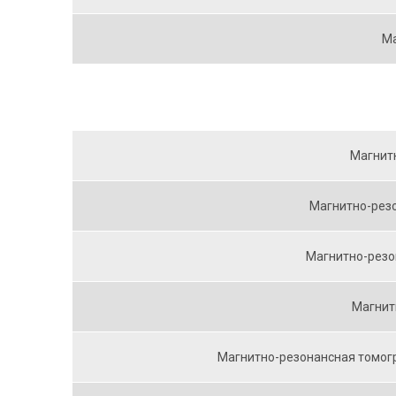
Ма
Магнит
Магнитно-резо
Магнитно-резо
Магнит
Магнитно-резонансная томогр