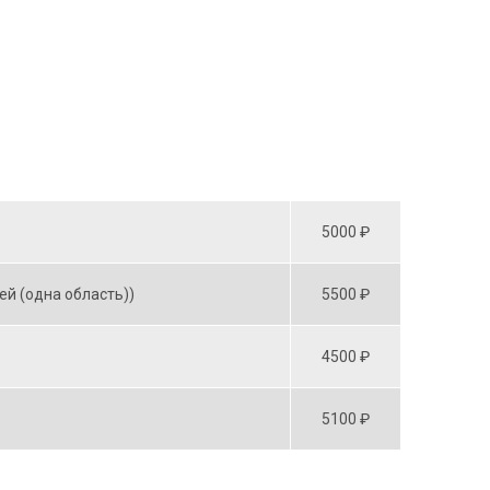
5000 ₽
й (одна область))
5500 ₽
4500 ₽
5100 ₽