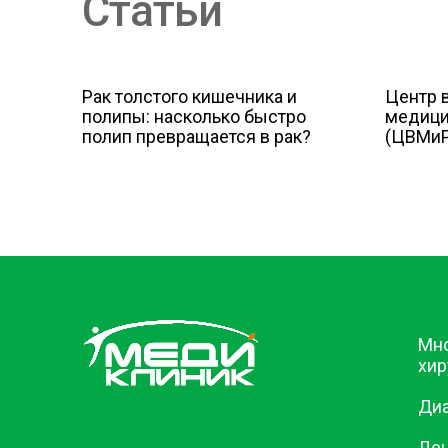
Статьи
Рак толстого кишечника и
Центр 
полипы: насколько быстро
медици
полип превращается в рак?
(ЦВМиР
Мн
хир
Диа
Ле