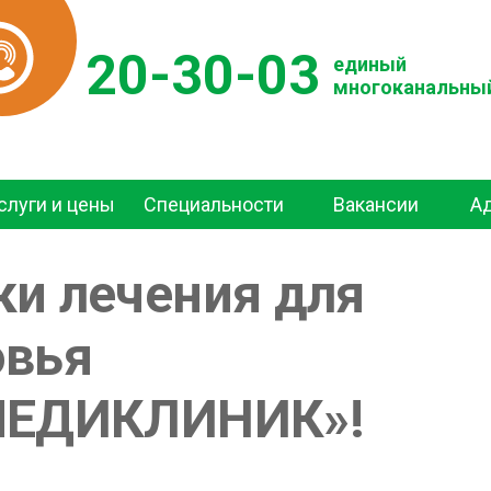
20-30-03
единый
многоканальны
слуги и цены
Специальности
Вакансии
А
и лечения для
овья
МЕДИКЛИНИК»!