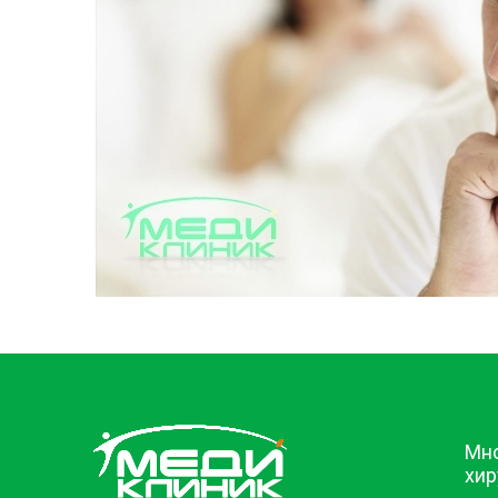
Мн
хир