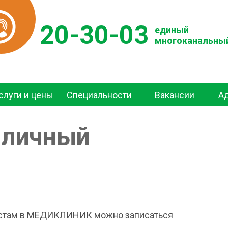
20-30-03
единый
многоканальны
слуги и цены
Специальности
Вакансии
А
 личный
истам в МЕДИКЛИНИК можно записаться