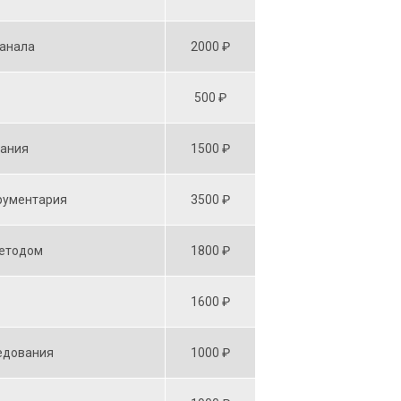
канала
2000 ₽
500 ₽
вания
1500 ₽
рументария
3500 ₽
методом
1800 ₽
1600 ₽
едования
1000 ₽