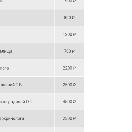
ки
1900 ₽
800 ₽
1300 ₽
галища
700 ₽
лога
2200 ₽
ляевой Т.В.
2500 ₽
иноградовой О.П.
4500 ₽
докринолога
2500 ₽