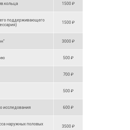
ив.кольца
1500 ₽
щего поддерживающего
1500 ₽
пессария)
он"
3000 ₽
гию
500 ₽
Р
700 ₽
500 ₽
го исследования
600 ₽
сса наружных половых
3500 ₽