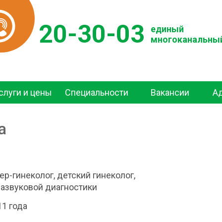
20-30-03
единый
многоканальны
слуги и цены
Специальности
Вакансии
А
а
ер-гинеколог, детский гинеколог,
развуковой диагностики
11 года