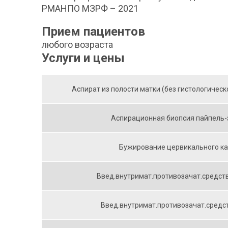
РМАНПО МЗРФ – 2021
Прием пациентов
любого возраста
Услуги и цены
Аспират из полости матки (без гистологическ
Аспирационная биопсия пайпель
Бужирование цервикального к
Введ.внутримат.противозачат.средст
Введ.внутримат.противозачат.средст