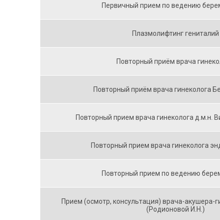
Первичный прием по ведению бере
Плазмолифтинг гениталий
Повторный приём врача гинеко
Повторный приём врача гинеколога Бе
Повторный прием врача гинеколога д.м.н. В
Повторный прием врача гинеколога эн
Повторный прием по ведению бере
Прием (осмотр, консультация) врача-акушера-
(Родионовой И.Н.)