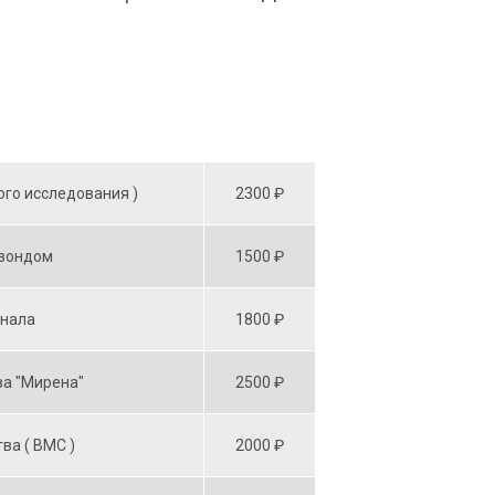
ого исследования )
2300 ₽
-зондом
1500 ₽
анала
1800 ₽
ва "Мирена"
2500 ₽
ва ( BMC )
2000 ₽