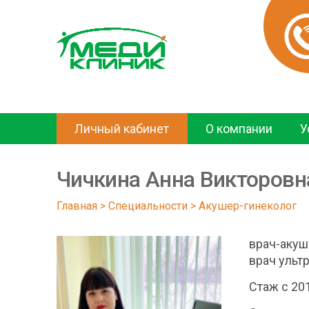
Личный кабинет
О компании
У
Чичкина Анна Викторовн
Главная
 > 
Специальности
 > 
Акушер-гинеколог
врач-акуш
врач ульт
Стаж с 20