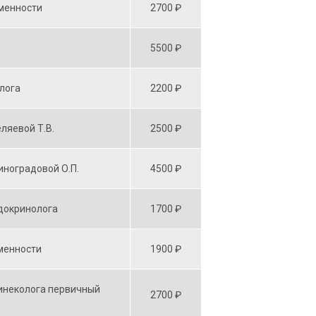
менности
2700 ₽
5500 ₽
лога
2200 ₽
ляевой Т.В.
2500 ₽
иноградовой О.П.
4500 ₽
докринолога
1700 ₽
менности
1900 ₽
гинеколога первичный
2700 ₽