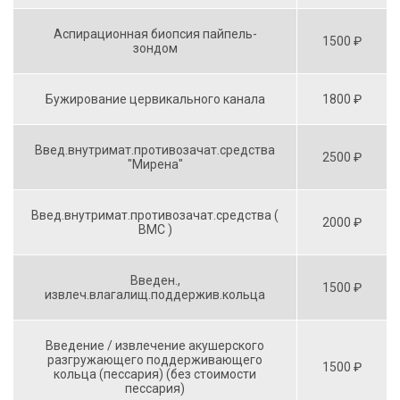
Аспирационная биопсия пайпель-
1500 ₽
зондом
Бужирование цервикального канала
1800 ₽
Введ.внутримат.противозачат.средства
2500 ₽
"Мирена"
Введ.внутримат.противозачат.средства (
2000 ₽
BMC )
Введен.,
1500 ₽
извлеч.влагалищ.поддержив.кольца
Введение / извлечение акушерского
разгружающего поддерживающего
1500 ₽
кольца (пессария) (без стоимости
пессария)