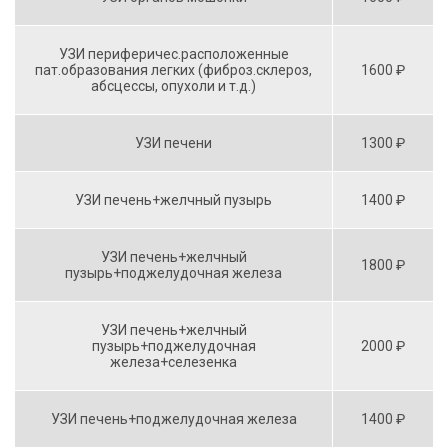
УЗИ периферичес.расположенные
пат.образования легких (фиброз.склероз,
1600 ₽
абсцессы, опухоли и т.д.)
УЗИ печени
1300 ₽
УЗИ печень+желчный пузырь
1400 ₽
УЗИ печень+желчный
1800 ₽
пузырь+поджелудочная железа
УЗИ печень+желчный
пузырь+поджелудочная
2000 ₽
железа+селезенка
УЗИ печень+поджелудочная железа
1400 ₽