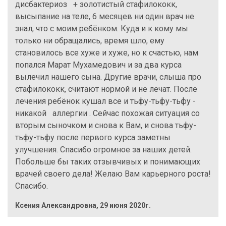
дисбактериоз + золотистый стафилококк,
высыпание на теле, 6 месяцев ни один врач не
знал, что с моим ребёнком. Куда и к кому мы
только ни обращались, время шло, ему
становилось все хуже и хуже, но к счастью, нам
попался Марат Мухамедович и за два курса
вылечил нашего сына. Другие врачи, слыша про
стафилококк, считают нормой и не лечат. После
лечения ребёнок кушал все и тьфу-тьфу-тьфу -
никакой аллергии . Сейчас похожая ситуация со
вторым сыночком и снова к Вам, и снова тьфу-
тьфу-тьфу после первого курса заметны
улучшения. Спасибо огромное за наших детей.
Побольше бы таких отзывчивых и понимающих
врачей своего дела! Желаю Вам карьерного роста!
Спасибо.
Ксения Александровна
,
29 июня 2020г.