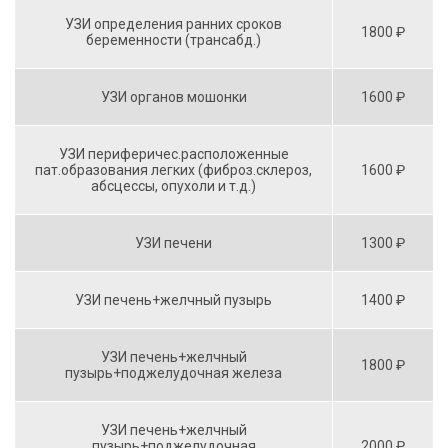
УЗИ определения ранних сроков
1800 ₽
беременности (трансабд.)
УЗИ органов мошонки
1600 ₽
УЗИ периферичес.расположенные
пат.образования легких (фиброз.склероз,
1600 ₽
абсцессы, опухоли и т.д.)
УЗИ печени
1300 ₽
УЗИ печень+желчный пузырь
1400 ₽
УЗИ печень+желчный
1800 ₽
пузырь+поджелудочная железа
УЗИ печень+желчный
пузырь+поджелудочная
2000 ₽