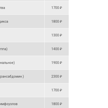
тва
1700 ₽
дикса
1800 ₽
1300 ₽
уппа)
1400 ₽
инальное)
1900 ₽
трансабдомин.)
2300 ₽
1700 ₽
лимфоузлов
1800 ₽