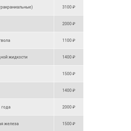
нтракраниальные)
3100 ₽
2000 ₽
твола
1100 ₽
дной жидкости
1400 ₽
1500 ₽
1400 ₽
1 года
2000 ₽
ая железа
1500 ₽