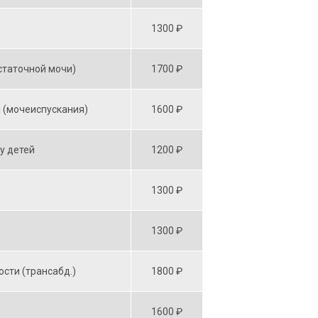
1300 ₽
статочной мочи)
1700 ₽
 (мочеиспускания)
1600 ₽
у детей
1200 ₽
1300 ₽
1300 ₽
сти (трансабд.)
1800 ₽
1600 ₽