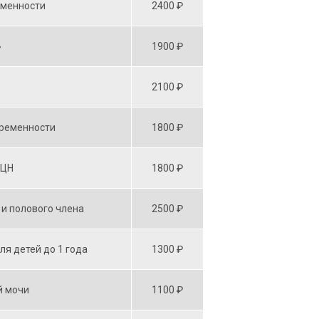
еменности
2400 ₽
»
1900 ₽
2100 ₽
еременности
1800 ₽
ИЦН
1800 ₽
и полового члена
2500 ₽
я детей до 1 года
1300 ₽
й мочи
1100 ₽