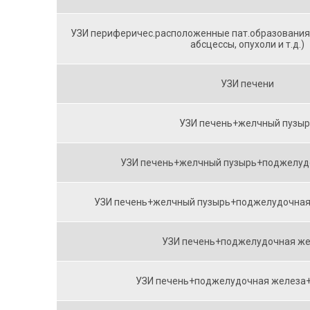
УЗИ периферичес.расположенные пат.образования 
абсцессы, опухоли и т.д.)
УЗИ печени
УЗИ печень+желчный пузыр
УЗИ печень+желчный пузырь+поджелуд
УЗИ печень+желчный пузырь+поджелудочная
УЗИ печень+поджелудочная ж
УЗИ печень+поджелудочная железа+