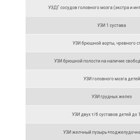
УЗДГ сосудов головного мозга (экстра и и
УЗИ 1 сустава
УЗИ брюшной аорты, чревного с
УЗИ брюшной полости на наличие свобо
УЗИ головного мозга детей
УЗИ грудных желез
УЗИ двух т/б суставов детей до 
УЗИ желчный пузырь+поджелудочн