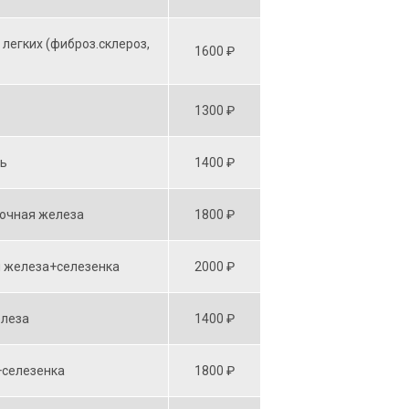
легких (фиброз.склероз,
1600 ₽
1300 ₽
ь
1400 ₽
очная железа
1800 ₽
 железа+селезенка
2000 ₽
елеза
1400 ₽
селезенка
1800 ₽