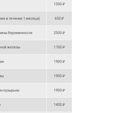
1500 ₽
ике в течение 1 месяца)
650 ₽
вины беременности
2500 ₽
ьной железы
1700 ₽
щин
1900 ₽
зы
1900 ₽
н.пузырьки
1900 ₽
в
1400 ₽