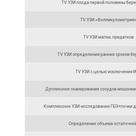
TV УЗИ плода первой половины бер
TV УЗИ «Фолликулометрия
TV УЗИ матки, придатков
TV УЗИ определения ранних сроков б
TV УЗИ с целью исключения 
Дуплексное сканирование сосудов мошонки 
Комплексное УЗИ-исследование ГБЗ+почки дл
Определение объема остаточно