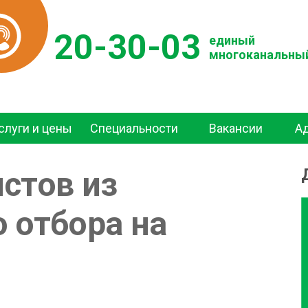
20-30-03
единый
многоканальны
слуги и цены
Специальности
Вакансии
А
стов из
 отбора на