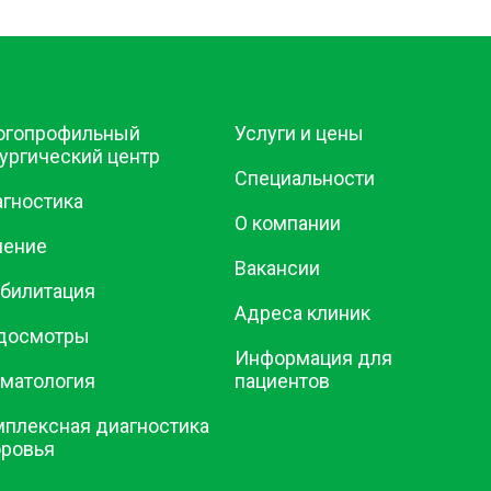
огопрофильный
Услуги и цены
ургический центр
Специальности
гностика
О компании
чение
Вакансии
билитация
Адреса клиник
досмотры
Информация для
матология
пациентов
плексная диагностика
оровья